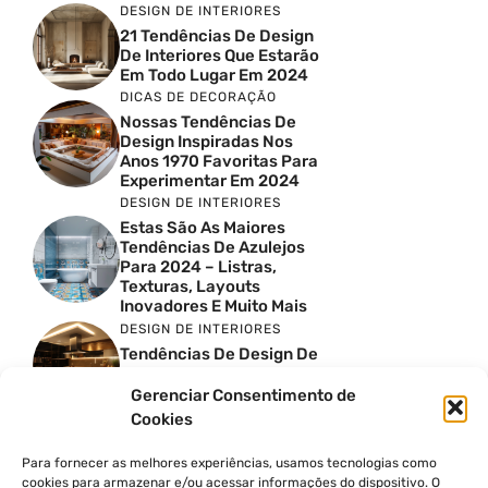
DESIGN DE INTERIORES
21 Tendências De Design
De Interiores Que Estarão
Em Todo Lugar Em 2024
DICAS DE DECORAÇÃO
Nossas Tendências De
Design Inspiradas Nos
Anos 1970 Favoritas Para
Experimentar Em 2024
DESIGN DE INTERIORES
Estas São As Maiores
Tendências De Azulejos
Para 2024 – Listras,
Texturas, Layouts
Inovadores E Muito Mais
DESIGN DE INTERIORES
Tendências De Design De
Cozinhas Escandinavas
Para 2024
Gerenciar Consentimento de
DESIGN DE INTERIORES
Cookies
40 Ideias Sofisticadas De
Chuveiros De Caminhar
Para fornecer as melhores experiências, usamos tecnologias como
Que Transbordam Estilo
cookies para armazenar e/ou acessar informações do dispositivo. O