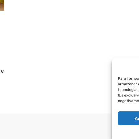
 e
Para fornec
armazenar e
tecnologia
IDs exclusi
negativamen
A
POLÍT