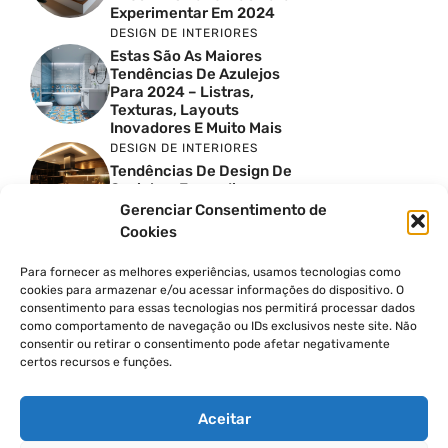
Experimentar Em 2024
DESIGN DE INTERIORES
Estas São As Maiores
Tendências De Azulejos
Para 2024 – Listras,
Texturas, Layouts
Inovadores E Muito Mais
DESIGN DE INTERIORES
Tendências De Design De
Cozinhas Escandinavas
Para 2024
Gerenciar Consentimento de
DESIGN DE INTERIORES
Cookies
40 Ideias Sofisticadas De
Chuveiros De Caminhar
Para fornecer as melhores experiências, usamos tecnologias como
Que Transbordam Estilo
cookies para armazenar e/ou acessar informações do dispositivo. O
DESIGN DE INTERIORES
consentimento para essas tecnologias nos permitirá processar dados
como comportamento de navegação ou IDs exclusivos neste site. Não
10 Ideias De Cortinas Para
consentir ou retirar o consentimento pode afetar negativamente
A Sala De Estar Que
certos recursos e funções.
Transformam
Instantaneamente O Seu
Espaço
Aceitar