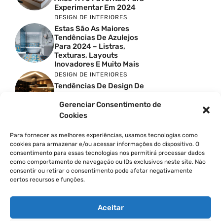
Experimentar Em 2024
DESIGN DE INTERIORES
Estas São As Maiores
Tendências De Azulejos
Para 2024 – Listras,
Texturas, Layouts
Inovadores E Muito Mais
DESIGN DE INTERIORES
Tendências De Design De
Cozinhas Escandinavas
Para 2024
Gerenciar Consentimento de
DESIGN DE INTERIORES
Cookies
40 Ideias Sofisticadas De
Chuveiros De Caminhar
Para fornecer as melhores experiências, usamos tecnologias como
Que Transbordam Estilo
cookies para armazenar e/ou acessar informações do dispositivo. O
consentimento para essas tecnologias nos permitirá processar dados
DESIGN DE INTERIORES
como comportamento de navegação ou IDs exclusivos neste site. Não
10 Ideias De Cortinas Para
consentir ou retirar o consentimento pode afetar negativamente
A Sala De Estar Que
certos recursos e funções.
Transformam
Instantaneamente O Seu
Espaço
Aceitar