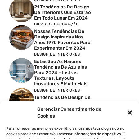
21 Tendências De Design
De Interiores Que Estarão
Em Todo Lugar Em 2024
DICAS DE DECORAÇÃO
Nossas Tendências De
Design Inspiradas Nos
Anos 1970 Favoritas Para
Experimentar Em 2024
DESIGN DE INTERIORES
Estas São As Maiores
Tendências De Azulejos
Para 2024 – Listras,
Texturas, Layouts
Inovadores E Muito Mais
DESIGN DE INTERIORES
Tendências De Design De
Cozinhas Escandinavas
Para 2024
Gerenciar Consentimento de
DESIGN DE INTERIORES
Cookies
40 Ideias Sofisticadas De
Chuveiros De Caminhar
Para fornecer as melhores experiências, usamos tecnologias como
Que Transbordam Estilo
cookies para armazenar e/ou acessar informações do dispositivo. O