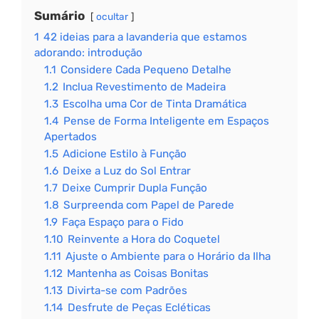
Sumário
ocultar
1
42 ideias para a lavanderia que estamos
adorando: introdução
1.1
Considere Cada Pequeno Detalhe
1.2
Inclua Revestimento de Madeira
1.3
Escolha uma Cor de Tinta Dramática
1.4
Pense de Forma Inteligente em Espaços
Apertados
1.5
Adicione Estilo à Função
1.6
Deixe a Luz do Sol Entrar
1.7
Deixe Cumprir Dupla Função
1.8
Surpreenda com Papel de Parede
1.9
Faça Espaço para o Fido
1.10
Reinvente a Hora do Coquetel
1.11
Ajuste o Ambiente para o Horário da Ilha
1.12
Mantenha as Coisas Bonitas
1.13
Divirta-se com Padrões
1.14
Desfrute de Peças Ecléticas