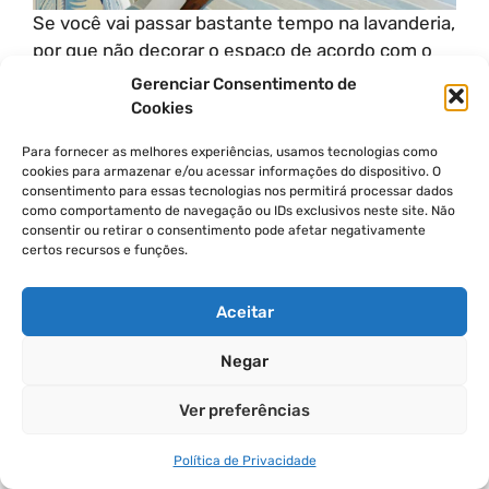
Se você vai passar bastante tempo na lavanderia,
por que não decorar o espaço de acordo com o
seu gosto? Na sua casa em Nashville, Sarah
Gerenciar Consentimento de
Bartholomew revestiu as paredes com o papel de
Cookies
parede Climbing Hydrangea da Quadrille, e ela
Para fornecer as melhores experiências, usamos tecnologias como
mantém plantas no ambiente. Acima da lavadora
cookies para armazenar e/ou acessar informações do dispositivo. O
e secadora, há espaço suficiente para dobrar
consentimento para essas tecnologias nos permitirá processar dados
roupas ou cultivar suas habilidades de
como comportamento de navegação ou IDs exclusivos neste site. Não
consentir ou retirar o consentimento pode afetar negativamente
jardinagem.
certos recursos e funções.
Divirta-Se Com Padrões
Aceitar
Negar
Ver preferências
Política de Privacidade