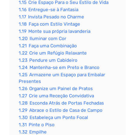
1.15
Crie Espaço Para o Seu Estilo de Vida
1.16
Entregue-se à Fantasia
1.17
Invista Pesado no Charme
1.18
Faça com Estilo Vintage
1.19
Monte sua própria lavanderia
1.20
Iluminar com Cor
1.21
Faça uma Combinação
1.22
Crie um Refúgio Relaxante
1.23
Pendure um Cabideiro
1.24
Mantenha-se em Preto e Branco
1.25
Armazene um Espaço para Embalar
Presentes
1.26
Organize um Painel de Pratos
1.27
Crie uma Receção Convidativa
1.28
Esconda Atrás de Portas Fechadas
1.29
Abrace o Estilo de Casa de Campo
1.30
Estabeleça um Ponto Focal
1.31
Pinte o Piso
1.32
Empilhe