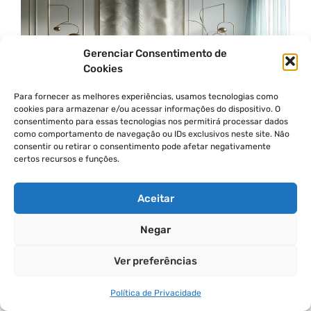
Gerenciar Consentimento de
Cookies
Para fornecer as melhores experiências, usamos tecnologias como
cookies para armazenar e/ou acessar informações do dispositivo. O
consentimento para essas tecnologias nos permitirá processar dados
como comportamento de navegação ou IDs exclusivos neste site. Não
consentir ou retirar o consentimento pode afetar negativamente
certos recursos e funções.
Enquanto visitava Milão, a designer Tara
McCauley se apaixonou pela maneira como a
Aceitar
galerista Nina Yashar exibia peças
contemporâneas de latão de Osanna Visconti em
Negar
um ambiente revestido com seda moiré azul
aqua. Como fã de moiré em qualquer lugar,
Ver preferências
McCauley o utiliza para cortinas, almofadas e até
como material de revestimento para móveis.
Política de Privacidade