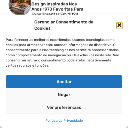
Design Inspiradas Nos
Anos 1970 Favoritas Para
Experimentar Em 2024
DESIGN DE INTERIORES
Gerenciar Consentimento de
Estas São As Maiores
Cookies
Tendências De Azulejos
Para 2024 – Listras,
Para fornecer as melhores experiências, usamos tecnologias como
Texturas, Layouts
cookies para armazenar e/ou acessar informações do dispositivo. O
Inovadores E Muito Mais
consentimento para essas tecnologias nos permitirá processar dados
DESIGN DE INTERIORES
como comportamento de navegação ou IDs exclusivos neste site. Não
Tendências De Design De
consentir ou retirar o consentimento pode afetar negativamente
Cozinhas Escandinavas
certos recursos e funções.
Para 2024
DESIGN DE INTERIORES
Aceitar
40 Ideias Sofisticadas De
Chuveiros De Caminhar
Que Transbordam Estilo
Negar
DESIGN DE INTERIORES
10 Ideias De Cortinas Para
Ver preferências
A Sala De Estar Que
Transformam
Instantaneamente O Seu
Política de Privacidade
Espaço