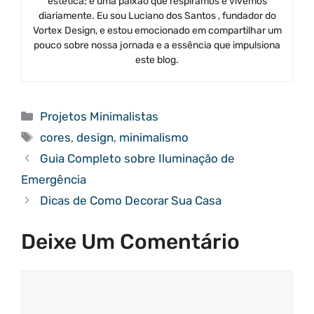
estética; é uma paixão que respiramos e vivemos
diariamente. Eu sou Luciano dos Santos , fundador do
Vortex Design, e estou emocionado em compartilhar um
pouco sobre nossa jornada e a essência que impulsiona
este blog.
Categorias
Projetos Minimalistas
Tags
cores
,
design
,
minimalismo
Guia Completo sobre Iluminação de
Emergência
Dicas de Como Decorar Sua Casa
Deixe Um Comentário
Comentário