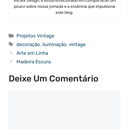
Vortex Design, e estou emocionado em compartilhar um
pouco sobre nossa jornada e a essência que impulsiona
este blog.
Categorias
Projetos Vintage
Tags
decoração
,
iluminação
,
vintage
Arte em Linha
Madeira Escura
Deixe Um Comentário
Comentário