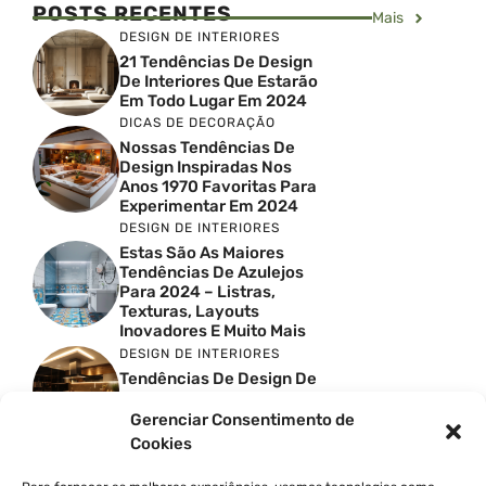
POSTS RECENTES
Mais
DESIGN DE INTERIORES
21 Tendências De Design
De Interiores Que Estarão
Em Todo Lugar Em 2024
DICAS DE DECORAÇÃO
Nossas Tendências De
Design Inspiradas Nos
Anos 1970 Favoritas Para
Experimentar Em 2024
DESIGN DE INTERIORES
Estas São As Maiores
Tendências De Azulejos
Para 2024 – Listras,
Texturas, Layouts
Inovadores E Muito Mais
DESIGN DE INTERIORES
Tendências De Design De
Cozinhas Escandinavas
Para 2024
Gerenciar Consentimento de
DESIGN DE INTERIORES
Cookies
40 Ideias Sofisticadas De
Chuveiros De Caminhar